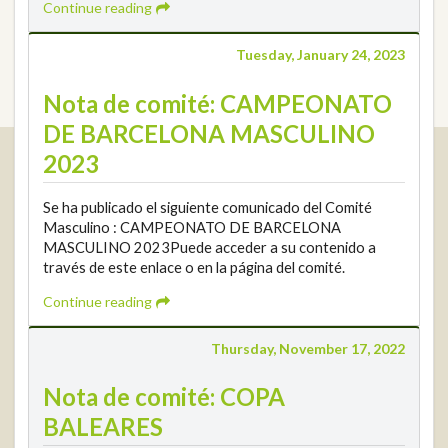
Continue reading
Tuesday, January 24, 2023
Nota de comité: CAMPEONATO
DE BARCELONA MASCULINO
Real Federación Andaluza de Golf
2023
Calle Enlace, 9. 29016 Málaga, España
CIF: Q7955035F
Se ha publicado el siguiente comunicado del Comité
Masculino : CAMPEONATO DE BARCELONA
MASCULINO 2023Puede acceder a su contenido a
+34 952 225 590
Contact
través de este enlace o en la página del comité.
info@rfga.org
Continue reading
Thursday, November 17, 2022
Nota de comité: COPA
2026 © Real Federación Andaluza de Golf
Privacy Policy
BALEARES
Cookies Policy
Legal note
© DarkSky
Tournaments widget