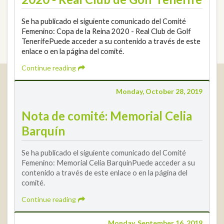
Se ha publicado el siguiente comunicado del Comité
Femenino: Copa de la Reina 2020 - Real Club de Golf
TenerifePuede acceder a su contenido a través de este
enlace o en la página del comité.
Continue reading
Real Federación Andaluza de Golf
Calle Enlace, 9. 29016 Málaga, España
Monday, October 28, 2019
CIF: Q7955035F
Nota de comité: Memorial Celia
+34 952 225 590
Barquín
Contact
info@rfga.org
Se ha publicado el siguiente comunicado del Comité
Femenino: Memorial Celia BarquínPuede acceder a su
contenido a través de este enlace o en la página del
comité.
Continue reading
2026 © Real Federación Andaluza de Golf
Privacy Policy
Cookies Policy
Legal note
© DarkSky
Tournaments widget
Monday, September 16, 2019